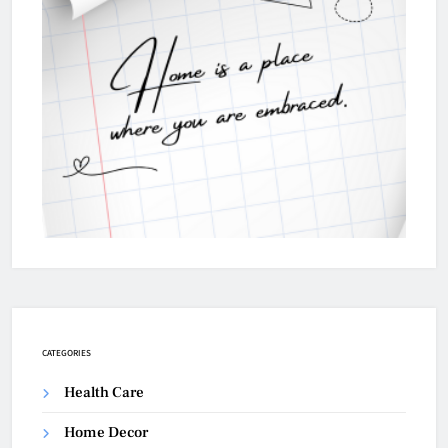
CATEGORIES
Health Care
Home Decor