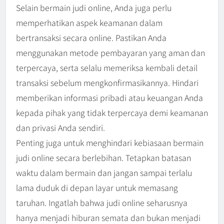
Selain bermain judi online, Anda juga perlu
memperhatikan aspek keamanan dalam
bertransaksi secara online. Pastikan Anda
menggunakan metode pembayaran yang aman dan
terpercaya, serta selalu memeriksa kembali detail
transaksi sebelum mengkonfirmasikannya. Hindari
memberikan informasi pribadi atau keuangan Anda
kepada pihak yang tidak terpercaya demi keamanan
dan privasi Anda sendiri.
Penting juga untuk menghindari kebiasaan bermain
judi online secara berlebihan. Tetapkan batasan
waktu dalam bermain dan jangan sampai terlalu
lama duduk di depan layar untuk memasang
taruhan. Ingatlah bahwa judi online seharusnya
hanya menjadi hiburan semata dan bukan menjadi