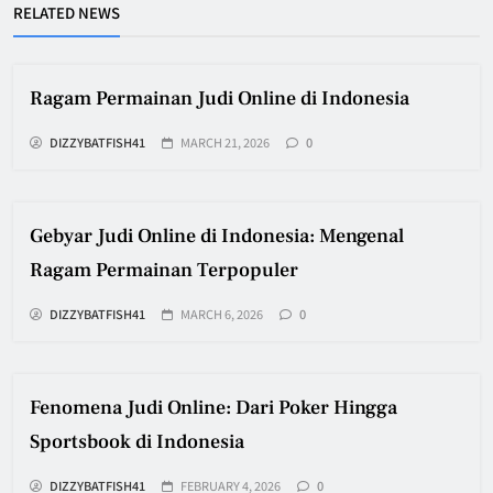
RELATED NEWS
Ragam Permainan Judi Online di Indonesia
DIZZYBATFISH41
MARCH 21, 2026
0
Gebyar Judi Online di Indonesia: Mengenal
Ragam Permainan Terpopuler
DIZZYBATFISH41
MARCH 6, 2026
0
Fenomena Judi Online: Dari Poker Hingga
Sportsbook di Indonesia
DIZZYBATFISH41
FEBRUARY 4, 2026
0