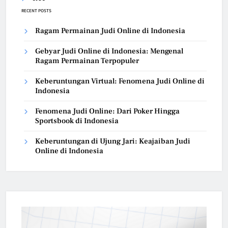
RECENT POSTS
Ragam Permainan Judi Online di Indonesia
Gebyar Judi Online di Indonesia: Mengenal
Ragam Permainan Terpopuler
Keberuntungan Virtual: Fenomena Judi Online di
Indonesia
Fenomena Judi Online: Dari Poker Hingga
Sportsbook di Indonesia
Keberuntungan di Ujung Jari: Keajaiban Judi
Online di Indonesia