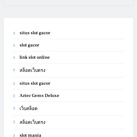
situs slot gacor
slot gacor
link slot online
สล็อตเว็บตรง
situs slot gacor
Aztec Gems Deluxe
เว็บสล็อต
สล็อตเว็บตรง
slot mania